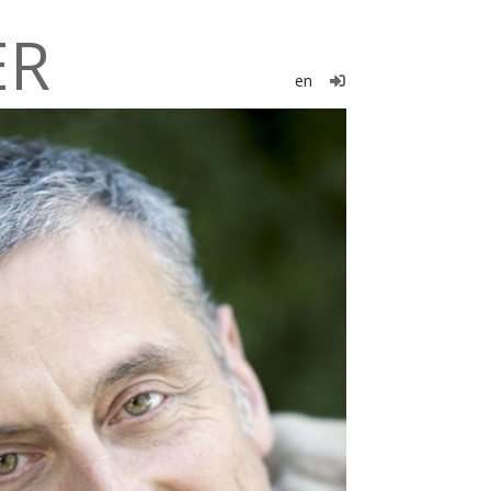
ER
en